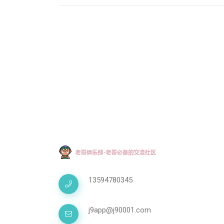
13594780345
j9app@j90001.com